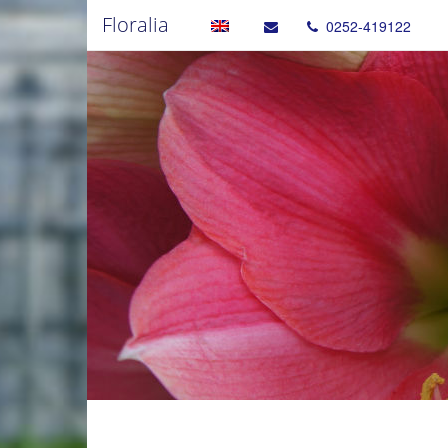
Floralia
0252-419122