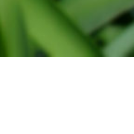
Administratie
WindtMeulen Beheer
Monsterseweg 27
2691 JA, 's-Gravenzande
Tel. 0174-791030
Verkoop
Frans van der vlugt & Zn BV,
Meer en duin 16 2163 HA Lisse