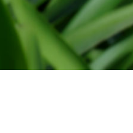
Administratie
WindtMeulen Beheer
Monsterseweg 27
2691 JA, 's-Gravenzande
Tel. 0174-791030
Verkoop