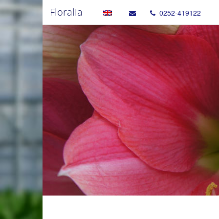
Floralia
0252-419122