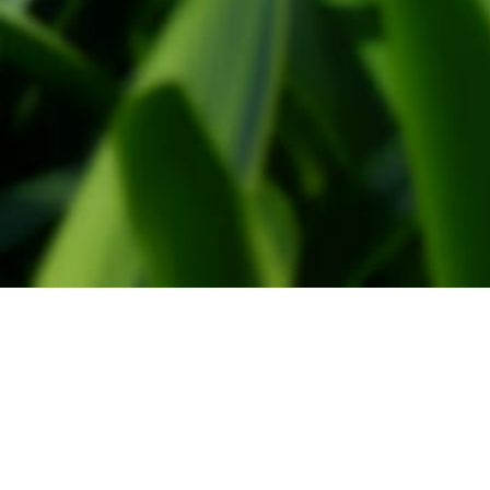
Administratie
WindtMeulen Beheer
Monsterseweg 27
2691 JA, 's-Gravenzande
Tel. 0174-791030