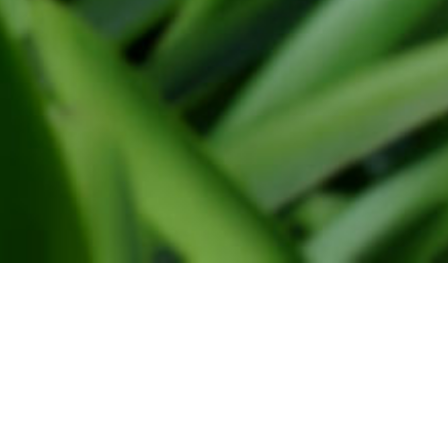
Verkoop
Frans van der vlugt & Zn BV,
Meer en duin 16 2163 HA Lisse
© 
0252-419122
0252-417782
vdvlugt@floralia.nl