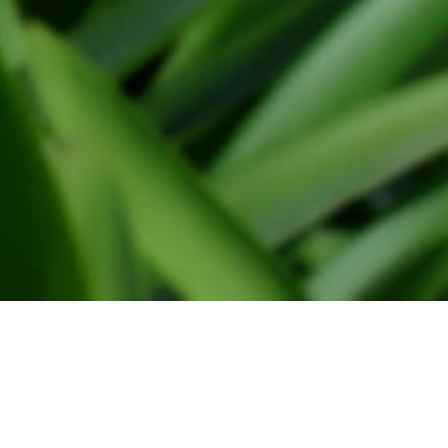
Administratie
WindtMeulen Beheer
Monsterseweg 27
2691 JA, 's-Gravenzande