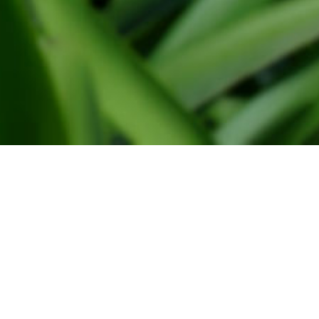
Administratie
WindtMeulen Beheer
Monsterseweg 27
2691 JA, 's-Gravenzande
Tel. 0174-791030
Verkoop
Frans van der vlugt & Zn BV,