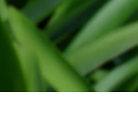
Administratie
WindtMeulen Beheer
Monsterseweg 27
2691 JA, 's-Gravenzande