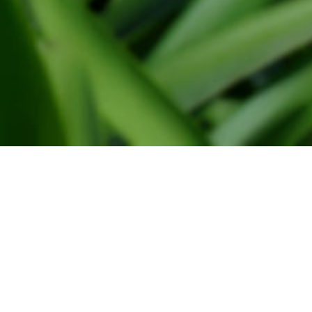
Administration
WindtMeulen Beheer
Monsterseweg 27
2691 JA, 's-Gravenzande
Tel. 0174-791030
Sales
Frans van der vlugt & Zn BV,