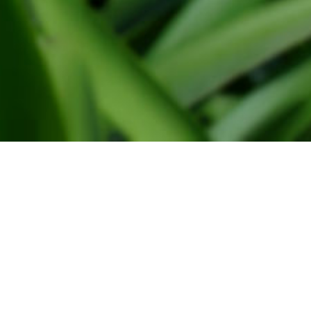
Administration
WindtMeulen Beheer
Monsterseweg 27
2691 JA, 's-Gravenzande
Tel. 0174-791030
Sales
Frans van der vlugt & Zn BV,